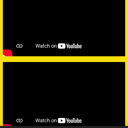
třeba dělat postupně "salámovou metodou".
Toto všechno můžeme spolu konzultovat